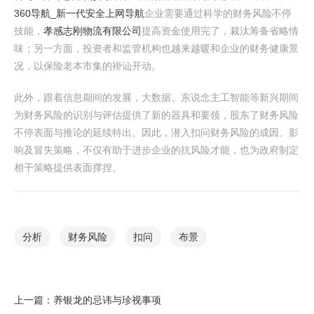
360导航_新一代安全上网导航
企业需要通过科学的财务风险不停
技能，
孝感志刚物流有限公司
提高资金使用完了，裁汰筹备省略情
味；另一方面，投资者和监管机构也越来越暖和企业的财务健康景
况，以保险老本市集的褂讪开动。
此外，跟着信息期间的发展，大数据、东说念主工智能等新兴期间
为财务风险的识别与评估提供了新的器具和要领，股东了财务风险
不停表面与推论的延续特出。因此，潜入扣问财务风险的成因、影
响及冒失策略，不仅有助于进步企业的抗风险才能，也为政府制定
相干策略提供表面撑捏。
分析
财务风险
扣问
布景
上一篇：
养银龙的忌讳与珍视事项