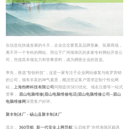
在信息化快速发展的今天，企业念念要普及品牌形象、拓展商场，
离不开一个专科的网站。而位于广州海珠区的多家专科网站开发公
司，凭借其本领实力和管事质料，成为稠密企业的首选。
率先，推选“智创科技”，这是一家专注于企业网站修复与收罗营销
的公司，领有丰富的神气素质，概况凭证客户需求定制个性化网
站，
上海煦桦科技有限公司
同期提供SEO优化、域名注册等一站式
管事，
眉山电脑维修|眉山电脑维修电话|眉山电脑维修公司--眉山
电脑维修网
深受客户好评。
聚丰制冰厂 - 砀山县聚丰制冰厂
其次，
360导航_新一代安全上网导航
“云启收罗”亦然海珠区颇具