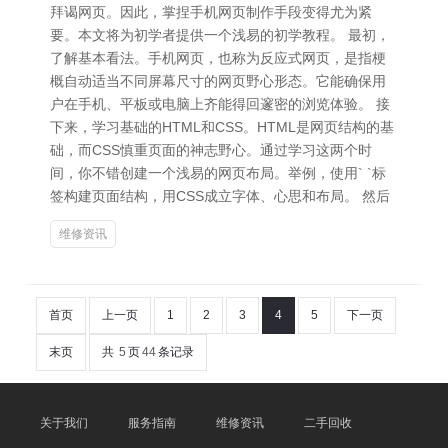
拜谒网页。因此，掌捏手机网页制作手段变得尤为紧
要。本文将为初学者提供一个浅易的初学教程。 最初，
了解基本看法。手机网页，也称为反应式网页，是指梗
概自动适当不同屏幕尺寸的网页野心形态。它能确保用
户在手机、平板或电脑上齐能得回邃密的浏览体验。 接
下来，学习基础的HTML和CSS。HTML是网页结构的基
础，而CSS慎重页面的神志野心。通过学习这两个时
间，你不错创建一个浅易的网页布局。举例，使用` `标
签构建页面结构，用CSS成立字体、心思和布局。 然后
维修资讯
首页
上一页
1
2
3
4
5
下一页
末页
共
5
页
44
条记录
关于我们
服务指南
维修资讯
二手回收