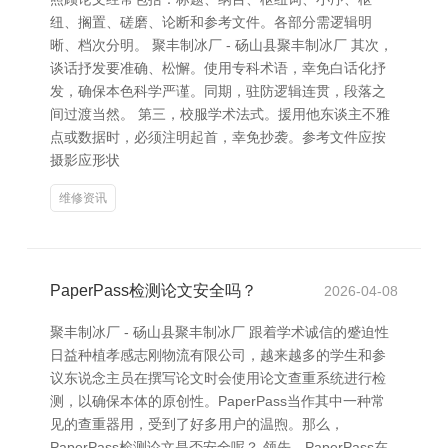
纽、搁置、磋磨、论断和参考文件。各部分需逻辑明
晰、档次分明。 聚丰制冰厂 - 砀山县聚丰制冰厂 其次，
谈话抒发要准确、松懈。使用专科术语，幸免白话化抒
发，确保本色科学严谨。同期，驻防逻辑连贯，段落之
间过渡当然。 第三，校服学术法式。援用他东谈主不雅
点或数据时，必须注明起首，幸免抄袭。参考文件应按
摄影应形状
维修资讯
PaperPass检测论文安全吗？
2026-04-08
聚丰制冰厂 - 砀山县聚丰制冰厂 跟着学术诚信的蹙迫性
日益种植孝感志刚物流有限公司，越来越多的学生和参
议东说念主员在撰写论文时会使用论文查重系统进行检
测，以确保本体的原创性。PaperPass当作其中一种常
见的查重器用，受到了好多用户的温煦。那么，
PaperPass检测论文是否安全呢？ 领先，PaperPass在