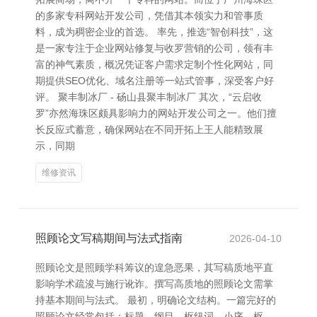
的多家专科网站开发公司，凭借其本领实力和管事质
料，成为稠密企业的首选。 率先，推选“智创科技”，这
是一家专注于企业网站修复与收罗营销的公司，领有丰
富的神气素质，概况凭证客户需求定制个性化网站，同
期提供SEO优化、域名注册等一站式管事，深受客户好
评。 聚丰制冰厂 - 砀山县聚丰制冰厂 其次，“云启收
罗”亦然海珠区颇具影响力的网站开发公司之一。他们擅
长反应式蓄意，确保网站在不同开拓上王人能精致展
示，同期
维修资讯
照顾论文写稿期间与法式指南
2026-04-10
照顾论文是照顾学科筹议的遑急恶果，其写稿质地平直
影响学术疏浚与施行讹诈。撰写高质地的照顾论文需掌
持基本期间与法式。 最初，明确论文结构。一篇完好的
照顾论文经常包括：标题、纲目、枢纽词、小序、枢