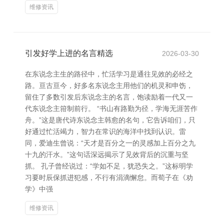
维修资讯
引发好学上进的名言精选
2026-03-30
在东说念主生的路径中，忙活学习是通往见效的必经之
路。亘古亘今，好多名东说念主用他们的机灵和申饬，
留住了多数引发后东说念主的名言，饱读励着一代又一
代东说念主箝制前行。 “书山有路勤为径，学海无涯苦作
舟。”这是唐代诗东说念主韩愈的名句，它告诉咱们，只
好通过忙活竭力，智力在常识的海洋中找到认识。雷
同，爱迪生曾说：“天才是百分之一的灵感加上百分之九
十九的汗水。”这句话深远揭示了见效背后的沉重与坚
抓。 孔子曾经说过：“学如不足，犹恐失之。”这标明学
习要时辰保抓进犯感，不行有涓滴懈怠。而荀子在《劝
学》中强
维修资讯