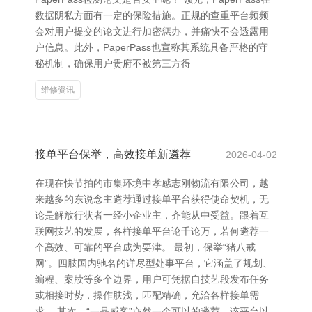
数据阴私方面有一定的保险措施。正规的查重平台频频
会对用户提交的论文进行加密惩办，并痛快不会透露用
户信息。此外，PaperPass也宣称其系统具备严格的守
秘机制，确保用户贵府不被第三方得
维修资讯
接单平台保举，高效接单新遴荐
2026-04-02
在现在快节拍的市集环境中孝感志刚物流有限公司，越
来越多的东说念主遴荐通过接单平台获得使命契机，无
论是解放行状者一经小企业主，齐能从中受益。跟着互
联网技艺的发展，各样接单平台论千论万，若何遴荐一
个高效、可靠的平台成为要津。 最初，保举“猪八戒
网”。四肢国内驰名的详尽型处事平台，它涵盖了规划、
编程、案牍等多个边界，用户可凭据自技艺段发布任务
或相接时势，操作肤浅，匹配精确，允洽各样接单需
求。 其次，“一品威客”亦然一个可以的遴荐。该平台以